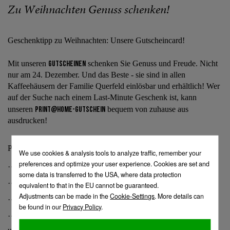
Zu Weihnachten Genuss schenken!
Geschenktipp zu Weihnachten: Unsere Gutscheincard!
Mit unseren
Gutscheinen
schenken Sie Genuss und Freude. Nicht
nur am 24. Dezember. Und das Beste - sie sind in allen
Kaffeehäusern der Familie Querfeld einlösbar und erhältlich! Wer
auf der Suche nach einem Last-Minute Geschenk ist, kann
unseren
Print@Home-Gutschein
bequem von zuhause aus
ausdrucken!
Perfekt für …
… ein Frühstück zu zweit
… einen Kaffeeplausch mit Mama
… ein gemütliches Dinner mit Freunden
… ein „süßes Mitbringsel“