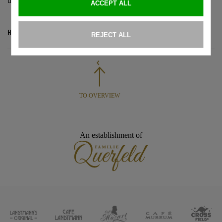
und vieles mehr!
Hier geht's zum Onlineshop.
TO OVERVIEW
An establishment of