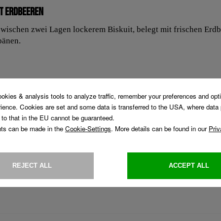
t Erdbeeren
wischen zwei Lagen lockerem Biskuit, belegt mit frischen Erdb
pänen.
andtmann Kollektion
feine Torte, Sacher, Erdbeer Schokolade oder Esterhazy
re Vorbestellung (bis Freitag 6.5., 15 Uhr)
13 oder per E-Mail an monika.rechnitzer@landtmann.at
nserer Kaffeehäuser möglich.