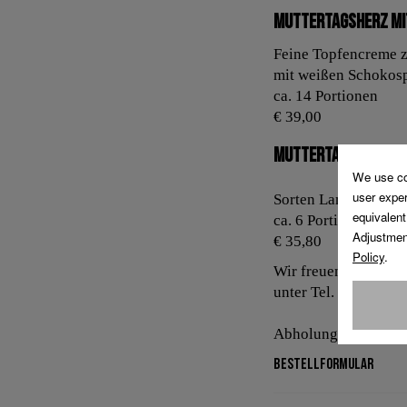
Muttertagsherz mi
Feine Topfencreme z
mit weißen Schokos
ca. 14 Portionen
€ 39,00
Muttertagstorte L
Sorten Landtmann’s 
ca. 6 Portionen
€ 35,80
Wir freuen uns auf Ih
unter Tel. 24 100-5
Abholung in jedem u
Bestellformular