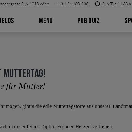
sedergasse 5, A-1010 Wien
+43 1 24 100-230
Sun-Tue 11:30 a.
IELDS
MENU
PUB QUIZ
SP
ST MUTTERTAG!
e für Mutter!
licht mögen, gibt’s die edle Muttertagstorte aus unserer Landtm
ich in unser feines Topfen-Erdbeer-Herzerl verlieben!