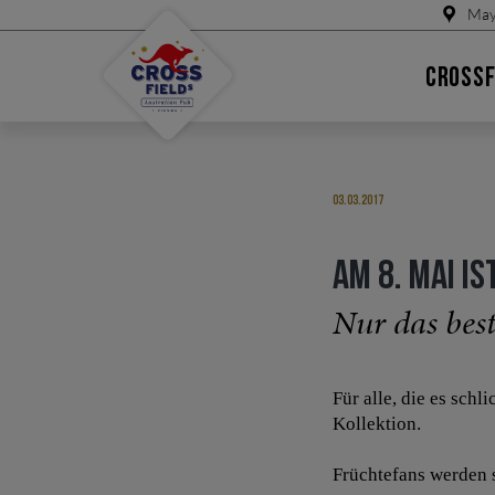
May
CROSSF
03.03.2017
AM 8. MAI I
Nur das best
Für alle, die es sch
Kollektion.
Früchtefans werden s