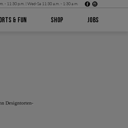
m. - 11:30 p.m. | Wed-Sa 11:30 a.m. - 1:30 a.m.
ORTS & FUN
SHOP
JOBS
ann Designtorten-