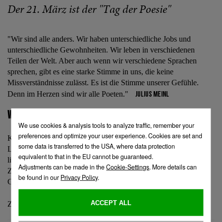
Der 21. März ist der "Tag der Poesie"
"Wir sind alle anders. Wir haben unterschiedliche Jobs und
unterschiedliche Gewohnheiten. Wir leben in verschiedenen
Teilen der Welt. Aber auch wenn wir verschiedene Sprachen
sprechen, gibt es eine starke Stimme in uns, die keine
Missverständnisse zulässt. Es ist die Stimme unserer Gefühle.
Denn im Herzen sind wir alle Poeten."
Julius Meinl
WIE FUNKTIONIERT DAS?
Kommen Sie am 21. März ins Café Museum oder ins Café
Landtmann und schreiben Sie ein Gedicht. Karten und Stifte
liegen auf den Tischen auf. Weisen Sie Ihren Ober bitte vor dem
Zahlen darauf hin, dass Sie ihren Kaffee oder Tee mit einem
Gedicht bezahlen möchten.
Zum Video von
Pay with a Poem 2017