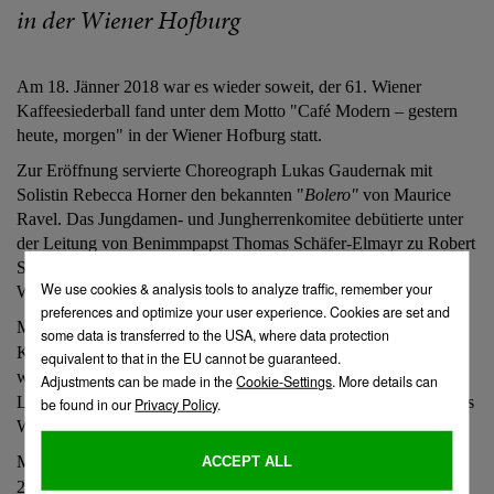
in der Wiener Hofburg
Am 18. Jänner 2018 war es wieder soweit, der 61. Wiener
Kaffeesiederball fand unter dem Motto "Café Modern – gestern
heute, morgen" in der Wiener Hofburg statt.
Zur Eröffnung servierte Choreograph
Lukas Gaudernak
mit
Solistin Rebecca Horner
den bekannten "
Bolero"
von Maurice
Ravel.
Das Jungdamen- und Jungherrenkomitee debütierte unter
der Leitung von Benimmpapst Thomas Schäfer-Elmayr zu Robert
Stolzs Fassung von "
La Cumparasita"
und Arnold Schönbergs
Walzer "
Rosen aus dem Süden"
.
Mit Rosen ging es dann auch bei der Tortenschau weiter. Die
Konditoren von unserer
Landtmann's feinen Patisserie
kreierten
wunderschöne Torten passend zu unseren Kaffeehäusern Café
Landtmann,
Café Museum
und
Café Mozart
, die von den Gästen des
Wiener Kaffeesiederballs bewundert wurden.
Mehr Eindrücke und Fotos vom
61. Wiener Kaffeesiederball
2018
gibt's
hier
.