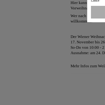
Hier kann nach Herz
Vorweihnachtszeit g
Wer nach dem Christ
willkommen!
Der Wiener Weihnac
17. November bis 26
So-Do von 10:00 - 2
Ausnahme: am 24. De
Mehr Infos zum Wei