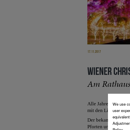
17.11.2017
WIENER CHR
Am Rathaus
Alle Jahre wieder …
mit den Lichtern des
Der bekannteste Weih
Pforten und lädt zu