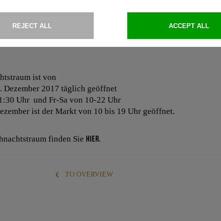
enslust nach Geschenken gestöbert, genascht und einfach gemüt
enossen werden.
kindlmarktbesuch eine warme Auszeit braucht, ist bei uns im K
htstraum ist von
. Dezember 2017 täglich geöffnet
1:30 Uhr und Fr-Sa von 10-22 Uhr
zember ist der Markt von 10 bis 19 Uhr geöffnet.
hnachtstraum finden Sie
hier
.
TO OVERVIEW