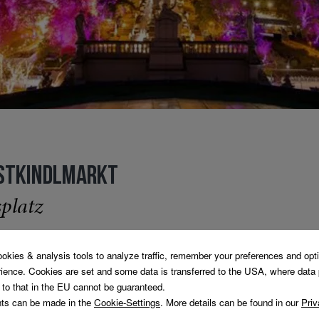
ISTKINDLMARKT
platz
 unser traditioneller Weihnachtsbaum auf der Landtmann-Terras
 Christkindlmarktes um die Wette!
nachtsmarkt der Stadt, direkt gegenüber am Rathausplatz, öffn
 einem ausgiebigen Besuch ein.