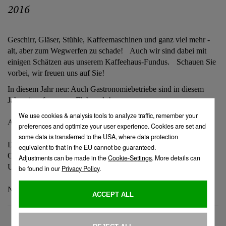
2016
Geschirr, Gläser, Stühle, Kaffeemaschinen und ganz viel mehr -
alt, aber zum Wegwerfen zu schade! Auch wir sind dabei mit
einigen Schätzen aus unserem Kaffeehaus-Fundus. Schauen Sie
vorbei, wir freuen uns auf Sie!
In diesem Jahr neu: Auch Gastronomiebetriebe sind in diesem
Jahr mit auf unserem Flohmarkt!
ACHTUNG! Seit diesem Jahr in der JULIUS MEINL GASSE!
Datum: Samstag, 24.9.2016
Ort: Julius Meinl Gasse 3-7, 1160 Wien
Uhrzeit: 10:00 – 15:00 Uhr
Nähere Informationen gibt es unter
www.kaffeehausflohmarkt.at