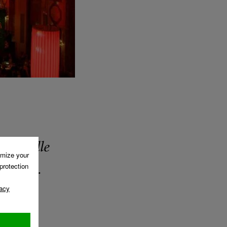
ten Bälle
saison.
 ein