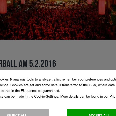
RBALL AM 5.2.2016
 Wiener Kaffeesieder ist einer der größ
omit ein absoluter Höhepunkt der Ball
& K Künstler und Kaffeehaus" erwartet Sie auch in diesem Jahr
biente und musikalische Darbietungen auf höchstem Niveau.