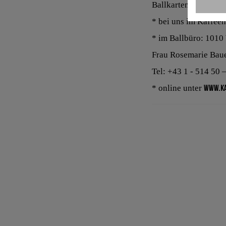
Ballkarten erhältlich
* bei uns im Kaffee
* im Ballbüro: 1010
Frau Rosemarie Bau
Tel: +43 1 - 514 50 
* online unter
www.ka