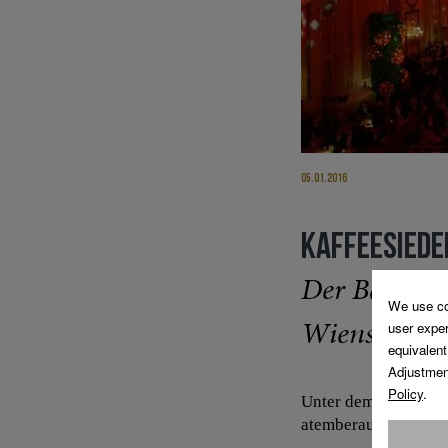
05.01.2016
KAFFEESIEDE
Der Ball der
Wiens und s
Unter dem Motto "K 
atemberaubendes Am