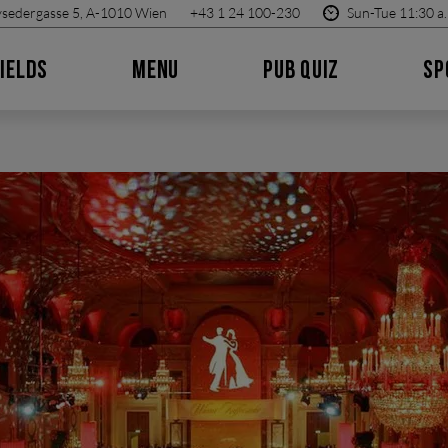
sedergasse 5, A-1010 Wien
+43 1 24 100-230
Sun-Tue 11:30 a.
IELDS
MENU
PUB QUIZ
SP