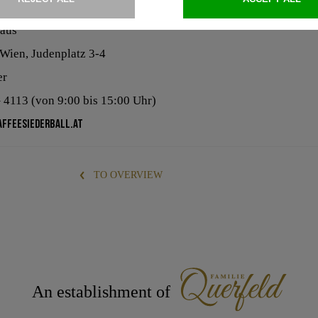
:
haus
 Wien, Judenplatz 3-4
er
– 4113 (von 9:00 bis 15:00 Uhr)
ffeesiederball.at
TO OVERVIEW
An establishment of