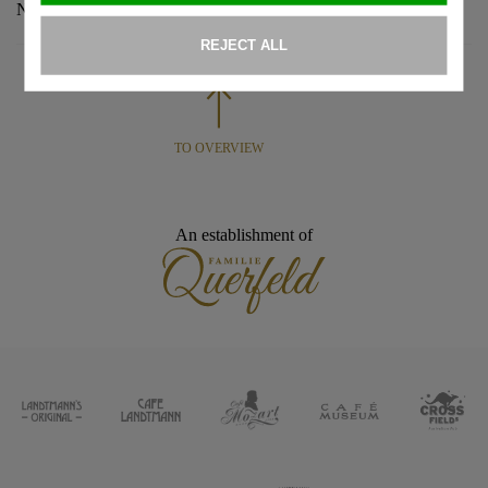
Nähere Informationen gibt es unter
www.kaffeehausflohmarkt.at
TO OVERVIEW
An establishment of