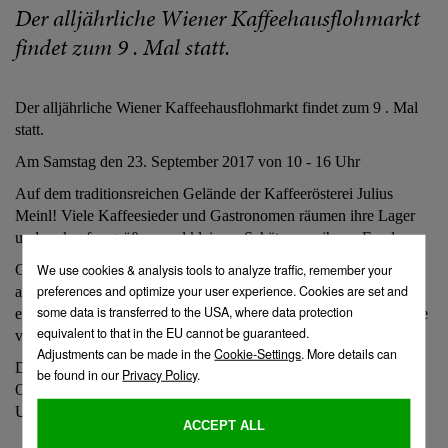
Der alljährliche Wiener Kaffeehausflohmarkt
findet zum 9 . Mal statt.
Der alljährliche Wiener Kaffeehausflohmarkt findet zum 9 . Mal
statt.
Am Samstag den 23. September 2017 von 10 - 16 Uhr
Auf dem traditionsreichen Gelände der Kaffeerösterei Julius
Meinl! Viele Kaffeesieder und Gastronomen räumen ihre Lager
und verkaufen größere und kleinere Schätze aus ihrem Fundus.
Geschirr, Gläser, Stühle, Kaffeemaschinen und ganz viel mehr -
alt, aber zum Wegwerfen zu schade! Auch wir sind dabei mit
einigen Schätzen aus unserem Kaffeehaus-Fundus. Schauen Sie
vorbei, wir freuen uns auf Sie!
Datum: Samstag, 23.9.2017
Ort: Julius Meinl Gasse 3-7, 1160 Wien
Uhrzeit: 10:00 – 15:00 Uhr