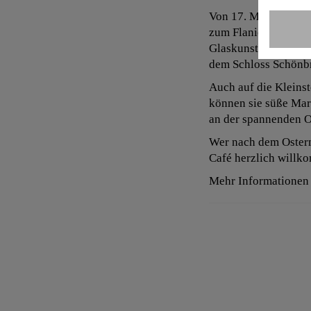
Von 17. März bis 2. 
zum Flanieren, Gusti
Glaskunst, Schmuck, 
dem Schloss Schönb
Auch auf die Kleins
können sie süße Marz
an der spannenden O
Wer nach dem Osterma
Café herzlich willk
Mehr Informationen