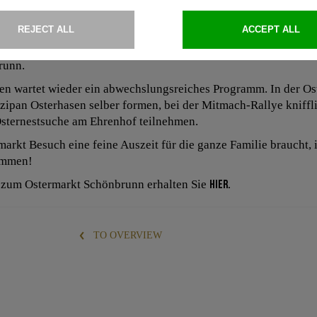
April 2018 öffnet der Ostermarkt Schloss Schönbrunn wieder sei
eren und Mitmachen ein. Kunstvoll gestaltete Eier, Holzschnitz
österliche Dekorationsartikel und Nützliches für Haus und Gar
runn.
ten wartet wieder ein abwechslungsreiches Programm. In der Os
ipan Osterhasen selber formen, bei der Mitmach-Rallye kniffli
sternestsuche am Ehrenhof teilnehmen.
rkt Besuch eine feine Auszeit für die ganze Familie braucht, i
ommen!
 zum Ostermarkt Schönbrunn erhalten Sie
hier.
TO OVERVIEW