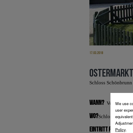
17.03.2018
OSTERMARK
Schloss Schönbrunn
Wann?
Von 17. März 
Wo?
Schloss Schönb
Eintritt frei!