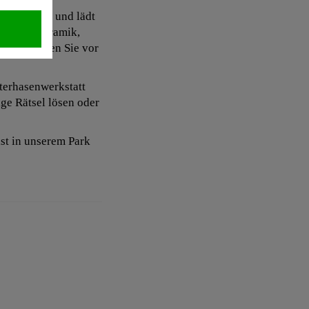
ne Pforten und lädt
ereien, Keramik,
ten erwarten Sie vor
terhasenwerkstatt
ge Rätsel lösen oder
st in unserem Park