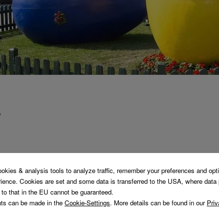
T
bis 2. April 2018 . täglich von 10.00 bis 18.00 Uhr
runn