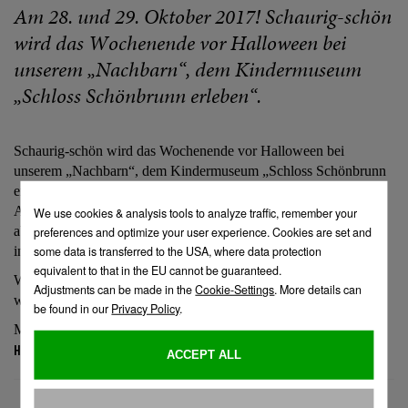
Am 28. und 29. Oktober 2017! Schaurig-schön
wird das Wochenende vor Halloween bei
unserem „Nachbarn“, dem Kindermuseum
„Schloss Schönbrunn erleben“.
Schaurig-schön wird das Wochenende vor Halloween bei
unserem „Nachbarn“, dem Kindermuseum „Schloss Schönbrunn
erleben“.
Am 28. und 29. Oktober von jeweils 10-17 Uhr wartet ein
abwechslungsreiches Halloweenprogramm auf alle Kinder,
inklusive Zaubershow und gruseligem Schminken.
Wer sich danach bei uns im Parkcafé stärken möchte, ist herzlich
willkommen!
Mehr Informationen zu Halloween im Kindermuseum finden Sie
hier
.