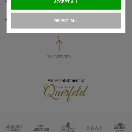
und vieles mehr!
Hier geht's zum Onlineshop.
TO OVERVIEW
An establishment of