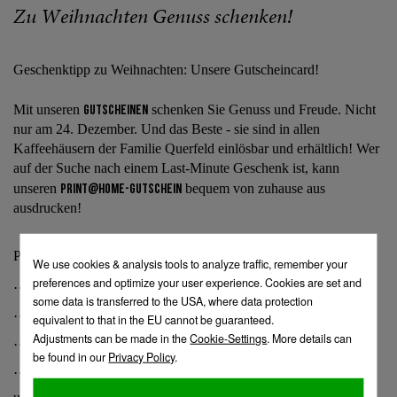
Zu Weihnachten Genuss schenken!
Geschenktipp zu Weihnachten: Unsere Gutscheincard!
Mit unseren
Gutscheinen
schenken Sie Genuss und Freude. Nicht
nur am 24. Dezember. Und das Beste - sie sind in allen
Kaffeehäusern der Familie Querfeld einlösbar und erhältlich! Wer
auf der Suche nach einem Last-Minute Geschenk ist, kann
unseren
Print@Home-Gutschein
bequem von zuhause aus
ausdrucken!
Perfekt für …
… ein Frühstück zu zweit
… einen Kaffeeplausch mit Mama
… ein gemütliches Dinner mit Freunden
… ein „süßes Mitbringsel“