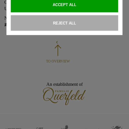
Oktober während der Parköffnungszeit (Juli und August 9‐20
Uhr).
Nähere Informationen gibt es unter
www.landtmann-
jausenstation.at.
TO OVERVIEW
An establishment of