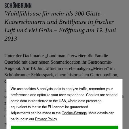
SCHÖNBRUNN
Wohlfühloase für mehr als 300 Gäste –
Kaiserschmarrn und Brettljause in frischer
Luft und viel Grün – Eröffnung am 19. Juni
2013
Unter der Dachmarke „Landtmann“ erweitert die Familie
Querfeld mit einer neuen Sommerlocation ihr Gastronomie‐
Angebot. Am 19. Juni öffnet in der ehemaligen „Meierei“ im
Schönbrunner Schlosspark, einem historischen Gartenpavillon,
die „Landtmann’s Jausen Station“.
Das Speisenangebot in Landtmann’s Jausen Station ist
schwerpunktmäßig bodenständig und regional geprägt: vom frisch
zubereiteten Kaiserschmarrn über die herzhafte Brettljause bis zu
hausgemachten Bio‐Limonaden ist für jeden Geschmack etwas
dabei.
Betrieben wird die Jausen Station in den Monaten März bis