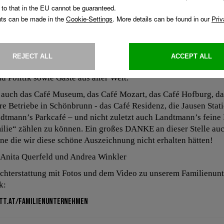
rieb zum Landessieger.
ung am 27. Mai 2014 im Kursalon Wien feierten circa 200 Gäst
und lässt uns stolz auf unsere Familiengeschichte zurückblicke
ann und machten es zu einem renommierten Treffpunkt für M
d Politik sowie Gäste aus aller Welt.
, auch das Café Museum, das Café Mozart, das Café Hofburg, da
re Betriebe in Schönbrunn - das Café Residenz, die Jausen Stat
tmann’s Parkcafé – und nicht zuletzt auch Landtmann’s feine P
ilie“ zählen zu können. Ein großes DANKE an dieser Stelle auc
ne die wir diese schöne Auszeichnung nicht erhalten hätten!
 Anita Querfeld und Andrea Winkler
richterstattung mit Fotos und dem Video zu unserem Familienun
k:
tt.at/familienunternehmen