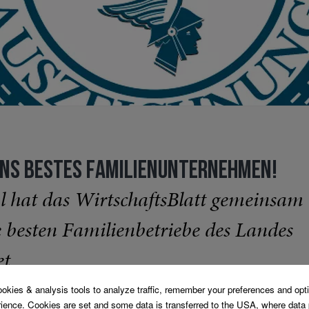
ENS BESTES FAMILIENUNTERNEHMEN!
 hat das WirtschaftsBlatt gemeinsam 
 besten Familienbetriebe des Landes
t.
 der unter anderem auch Wirtschaftsminister Reinhold Mitterleh