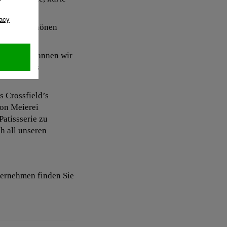
e diesen schönen
n: 1976 begannen wir
enschen aus
s Crossfield’s
ion Meierei
atissserie zu
h all unseren
ternehmen finden Sie