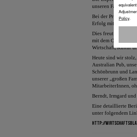
unseren Familienbet
Bei der Preisverleih
Erfolg mit uns.
Dies freut uns sehr 
mit dem Café Landtm
Wirtschaft, Kultur un
Heute sind wir stolz
Australian Pub, unse
Schönbrunn und Land
unserer „großen Fam
MitarbeiterInnen, oh
Berndt, Irmgard und
Eine detaillierte Be
unter folgendem Lin
http://wirtschaftsbla