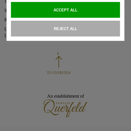
1.10 um 19 Uhr
Stefan Fleming liest Literatur aus Frankreich und Russland
Reservierung leider nicht möglich.
Unsere Empfehlung: Kommen Sie ca. 1h vor der Veranstaltung.
Unsere Ober werden Sie gerne platzieren.
TO OVERVIEW
An establishment of