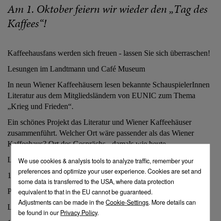
Am 1. Oktober feiern wir wieder den „Tag des
Kaffees“!
Kaffeehausfans werden sich freuen - lassen Sie sich überraschen!
Lesungen im Landtmann und Café Museum
In neun Wiener Kaffeehäusern lesen bekannte SchauspielerInnen
Literatur aus dem Mitgliedsländern von EUNIC zum Thema
„Krieg und Frieden“.
Ein schönes Projekt das Literatur und Wiener Kaffeehäuser
zusammenführt. Welcher Ort wäre passender als das Wiener
Kaffeehaus? Ort des Gesprächs - damals wie heute.
Lesung im Café Landtmann
1.10. um 19 Uhr
Paul Matic liest Literatur aus Bulgarien und der Slowakei
Lesung im Café Museum